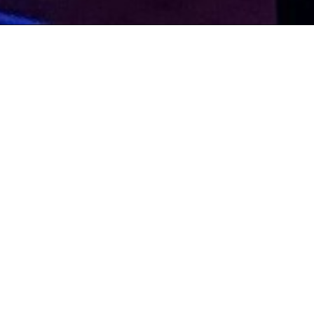
Willkommen auf den Seiten des TangoLibr
Aktuelles
(für mehr Info auf die Bilder klicken)