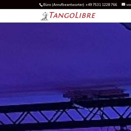
Büro (Anrufbeantworter): +49 7531 1228 766
vo
TangoLibre