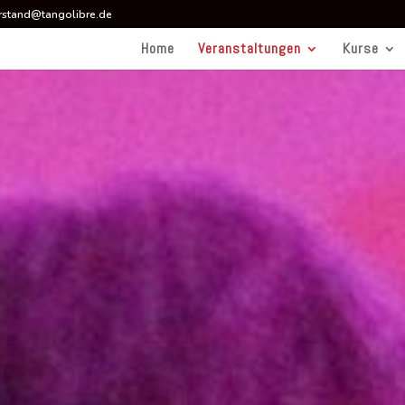
rstand@tangolibre.de
Home
Veranstaltungen
Kurse