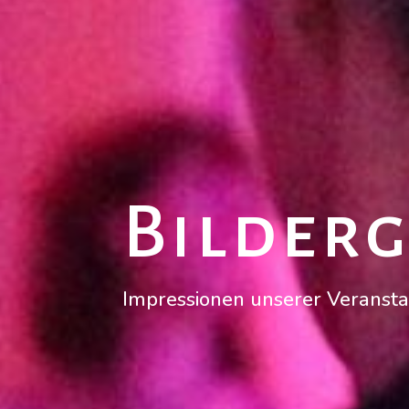
Bilderg
Impressionen unserer Veranst